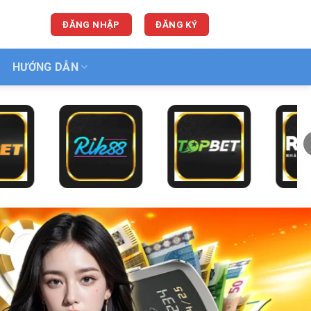
ĐĂNG NHẬP
ĐĂNG KÝ
HƯỚNG DẪN