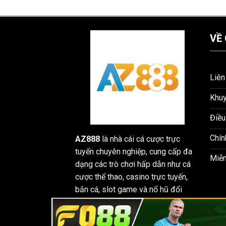
VỀ
Liên
Khuy
Điều
Chín
AZ888
là nhà cái cá cược trực
tuyến chuyên nghiệp, cung cấp đa
Miễn
dạng các trò chơi hấp dẫn như cá
cược thể thao, casino trực tuyến,
bắn cá, slot game và nổ hũ đổi
thưởng.