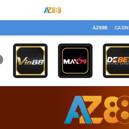
Bỏ
qua
nội
dung
AZ888
CASI