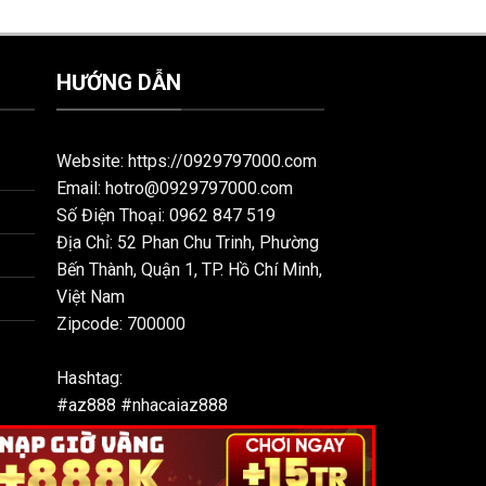
HƯỚNG DẪN
Website:
https://0929797000.com
Email:
hotro@0929797000.com
Số Điện Thoại: 0962 847 519
Địa Chỉ: 52 Phan Chu Trinh, Phường
Bến Thành, Quận 1, TP. Hồ Chí Minh,
Việt Nam
Zipcode: 700000
Hashtag:
#az888 #nhacaiaz888
#az888casino #linkvaoaz888
#dangkyaz888 #az888jpnet