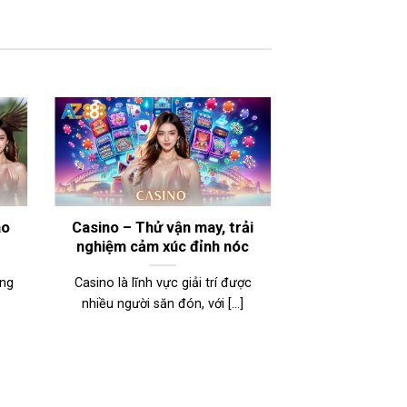
 cá AZ888 – Bí quyết săn
Bắn cá Long vương – Săn
ưởng khủng cho bet thủ
boss đại dương thưởng kịc
trần
 mắt từ năm 2015, nhà cái
Bắn cá Long vương là trò chơi
AZ888 đặt trụ sở tại [...]
giải trí đỉnh cao, thu [...]